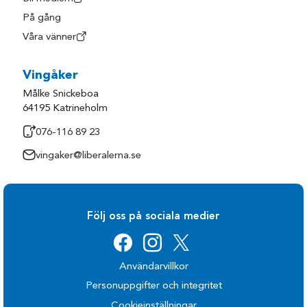
På gång
Våra vänner
Vingåker
Målke Snickeboa
64195 Katrineholm
076-116 89 23
vingaker@liberalerna.se
Följ oss på sociala medier
Användarvillkor
Personuppgifter och integritet
Cookieinställningar