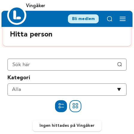
Vingåker
Bli medlem
Hitta person
Kategori
Välj
Alla
kategori
Ingen
hittades
på Vingåker