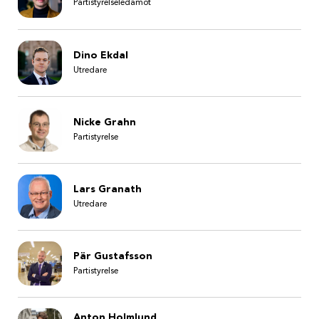
Partistyrelseledamot
Dino Ekdal
Utredare
Nicke Grahn
Partistyrelse
Lars Granath
Utredare
Pär Gustafsson
Partistyrelse
Anton Holmlund