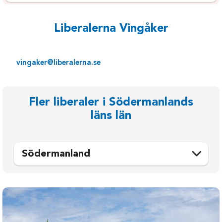
Liberalerna Vingåker
vingaker@liberalerna.se
Fler liberaler i Södermanlands
läns län
Södermanland
Eskilstuna
Oxelösund
Flen
Strängnäs
Gnesta
Trosa
Katrineholm
Vingåker