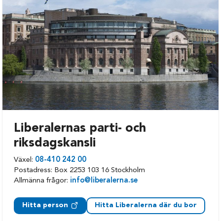
Nyköping
Liberalernas parti- och
riksdagskansli
Växel:
08-410 242 00
Postadress: Box 2253 103 16 Stockholm
Allmänna frågor:
info@liberalerna.se
Hitta person
Hitta Liberalerna där du bor